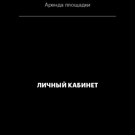
Аренда площадки
STANDUP
STORE
ЛИЧНЫЙ КАБИНЕТ
MOSCOW
Контакты
Подарочные сертификаты
Публичная оферта
Правила клуба