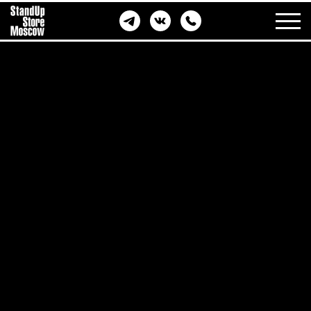
ВОЗВРАТ БИЛЕТОВ
ЧЕРЕЗ ЛИЧНЫЙ КАБИНЕТ
Личный кабинет создается автоматически после
первой покупки.
Если у вас есть личный кабинет, то:
Авторизуйтесь в нем под своим логином и
паролем: в поле «Email» введите свою почту,
указанную при заказе и введите пароль. При
желании можно сгенерировать новый пароль и он