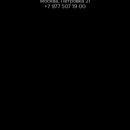
+7 977 507 19 00
ЕСЛИ НЕТ ЛИЧНОГО КАБИНЕТА
Направьте запрос на возврат билетов в чат-бот
нашей службы поддержки в Telegram
StandUpStoreSupport
Подробные условия возврата билетов описаны в
разделе
Публичная оферта
нашего сайта.