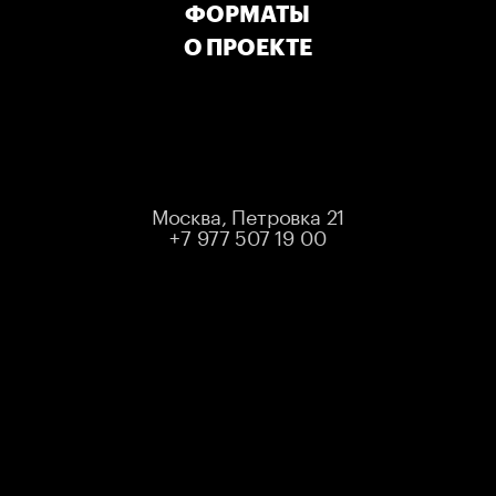
ФОРМАТЫ
О ПРОЕКТЕ
МЕСТ НЕТ
ЛИБО МЕРОПРИЯТИЕ УЖЕ ПРОШЛО
Выбрать другое мероприятие
Москва, Петровка 21
+7 977 507 19 00
STANDUP