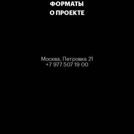
ФОРМАТЫ
О ПРОЕКТЕ
МЕСТ НЕТ
ЛИБО МЕРОПРИЯТИЕ УЖЕ ПРОШЛО
Выбрать другое мероприятие
Москва, Петровка 21
+7 977 507 19 00
STANDUP