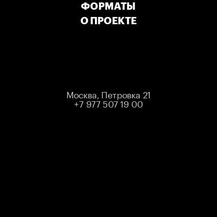
ФОРМАТЫ
О ПРОЕКТЕ
МЕСТ НЕТ
ЛИБО МЕРОПРИЯТИЕ УЖЕ ПРОШЛО
Выбрать другое мероприятие
Москва, Петровка 21
+7 977 507 19 00
STANDUP