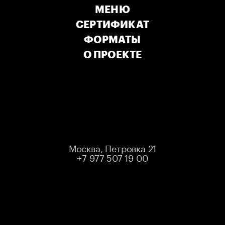
МЕНЮ
СЕРТИФИКАТ
ФОРМАТЫ
ЛИЛЯ
О ПРОЕКТЕ
АВЕРИНА
Подписывайтесь на Лилю
Москва, Петровка 21
+7 977 507 19 00
Финалистка десятого сезона шоу «Comedy Баттл»,
участница проекта «Женский стендап» на телеканале
ТНТ.