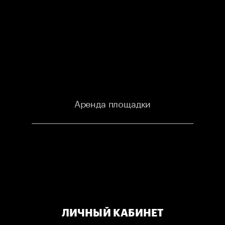
STANDUP
Аренда площадки
STORE
MOSCOW
ЛИЧНЫЙ КАБИНЕТ
Контакты
Подарочные сертификаты